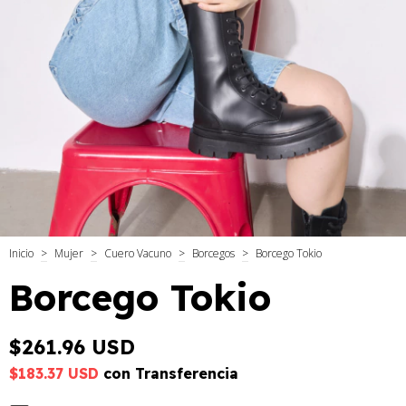
Inicio
>
Mujer
>
Cuero Vacuno
>
Borcegos
>
Borcego Tokio
Borcego Tokio
$261.96 USD
$183.37 USD
con
Transferencia