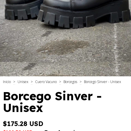
Inicio
>
Unisex
>
Cuero Vacuno
>
Borcegos
>
Borcego Sinver - Unisex
Borcego Sinver -
Unisex
$175.28 USD