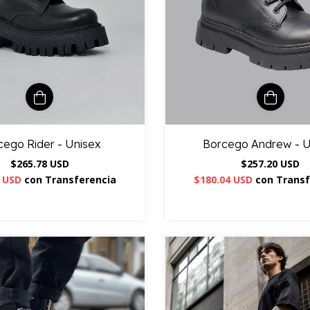
Borcego Andrew - U
cego Rider - Unisex
$257.20 USD
$265.78 USD
$180.04 USD
con
Transf
5 USD
con
Transferencia