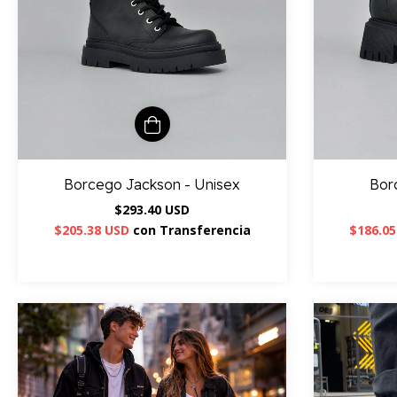
Borcego Jackson - Unisex
Bor
$293.40 USD
$205.38 USD
con
Transferencia
$186.0