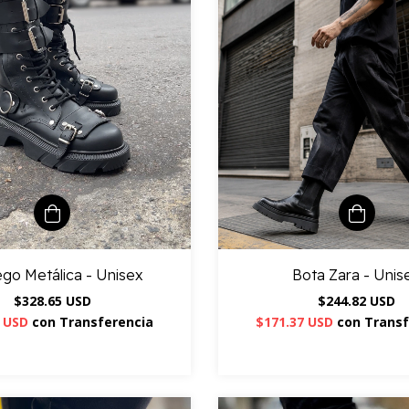
go Metálica - Unisex
Bota Zara - Unis
$328.65 USD
$244.82 USD
6 USD
con
Transferencia
$171.37 USD
con
Transf