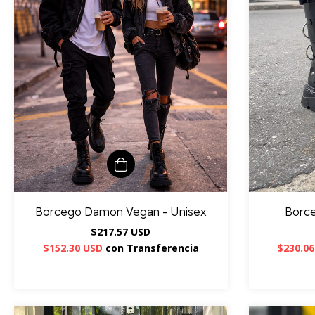
Borcego Damon Vegan - Unisex
Borce
$217.57 USD
$152.30 USD
con
Transferencia
$230.0