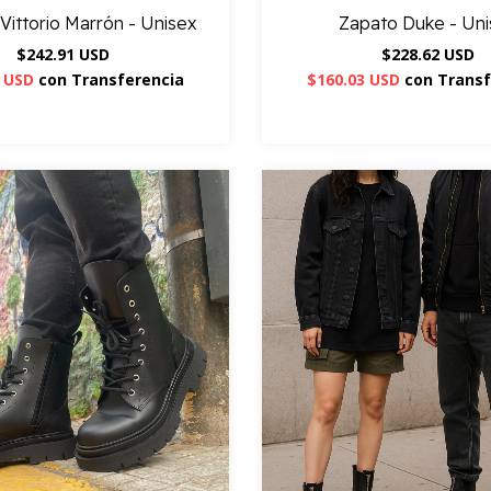
Vittorio Marrón - Unisex
Zapato Duke - Un
$242.91 USD
$228.62 USD
4 USD
con
Transferencia
$160.03 USD
con
Transf