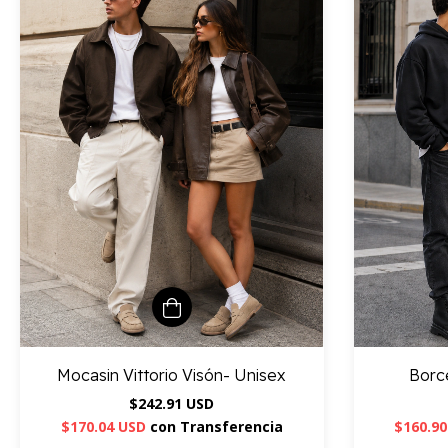
Mocasin Vittorio Visón- Unisex
Borc
$242.91 USD
$170.04 USD
con
Transferencia
$160.9