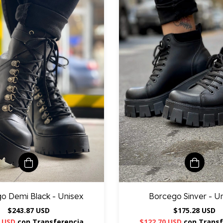
o Demi Black - Unisex
Borcego Sinver - U
$243.87 USD
$175.28 USD
1 USD
con
Transferencia
$122.70 USD
con
Transf