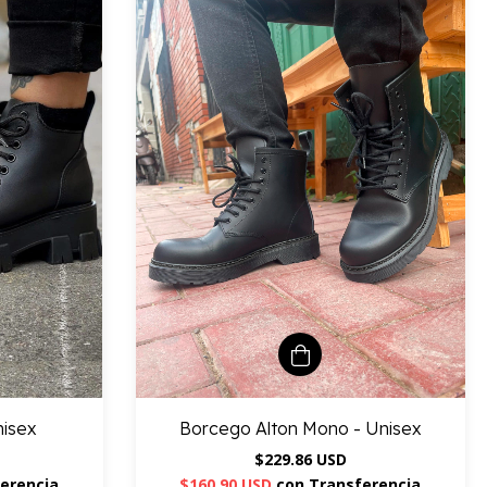
nisex
Borcego Alton Mono - Unisex
$229.86 USD
erencia
$160.90 USD
con
Transferencia