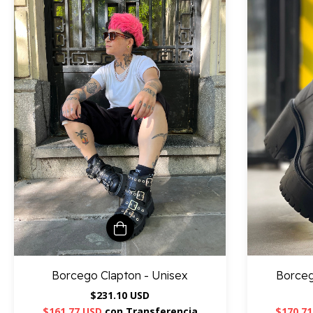
Borcego Clapton - Unisex
Borceg
$231.10 USD
$161.77 USD
con
Transferencia
$170.7