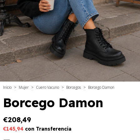
Inicio
>
Mujer
>
Cuero Vacuno
>
Borcegos
>
Borcego Damon
Borcego Damon
€208,49
€145,94
con
Transferencia