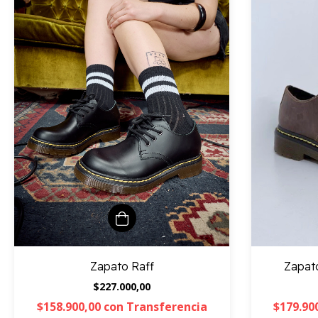
Zapato Raff
Zapat
$227.000,00
$158.900,00
con
Transferencia
$179.90