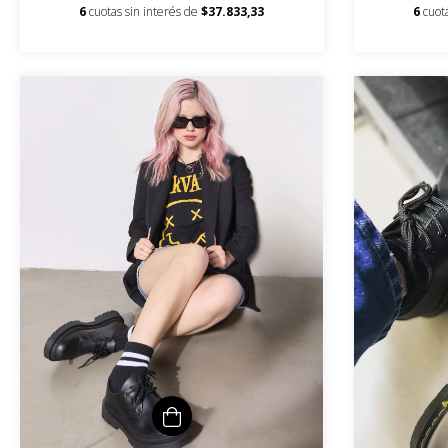
6
cuotas sin interés de
$37.833,33
6
cuot