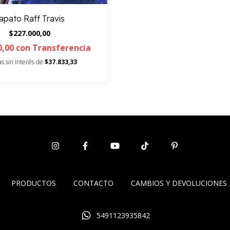
apato Raff Travis
$227.000,00
0,00
con
Transferencia
as sin interés de
$37.833,33
PRODUCTOS
CONTACTO
CAMBIOS Y DEVOLUCIONES
5491123935842