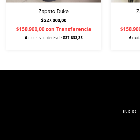
Zapato Duke
Z
$227.000,00
$158.900,00
con
Transferencia
$158.90
6
cuotas sin interés de
$37.833,33
6
cuot
INICIO