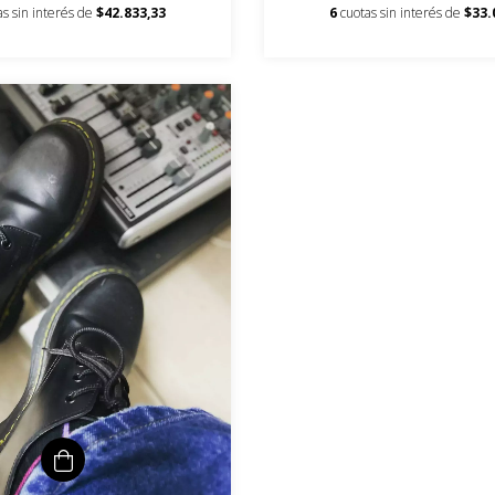
as sin interés de
$42.833,33
6
cuotas sin interés de
$33.