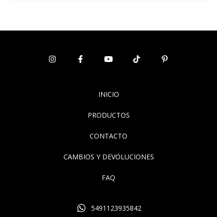
INICIO
PRODUCTOS
CONTACTO
CAMBIOS Y DEVOLUCIONES
FAQ
5491123935842