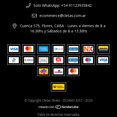
Solo WhatsApp: +54 91123935842
ecommerce@cletas.com.ar
Cuenca 575, Flores, CABA - Lunes a Viernes de 8 a
16.30hs y Sábados de 8 a 13.30hs
© Copyright Cletas Shoes - 20246612057 - 2026
Todos los derechos reservados.