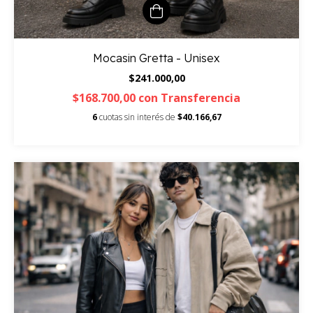
Mocasin Gretta - Unisex
$241.000,00
$168.700,00
con
Transferencia
6
cuotas sin interés de
$40.166,67