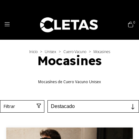
30%
0
Inicio
>
Unisex
>
Cuero Vacuno
>
Mocasines
Mocasines
Mocasínes de Cuero Vacuno Unisex
Filtrar