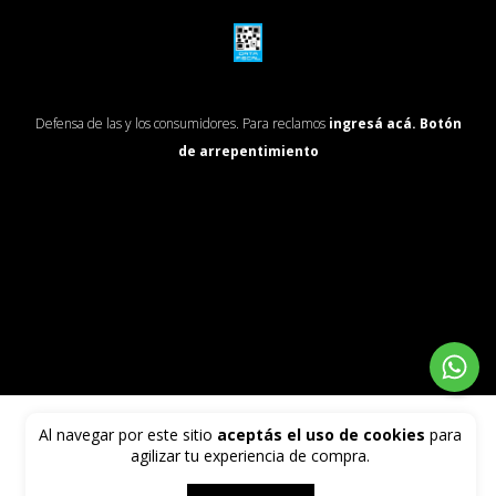
Defensa de las y los consumidores. Para reclamos
ingresá acá.
Botón
de arrepentimiento
Al navegar por este sitio
aceptás el uso de cookies
para
agilizar tu experiencia de compra.