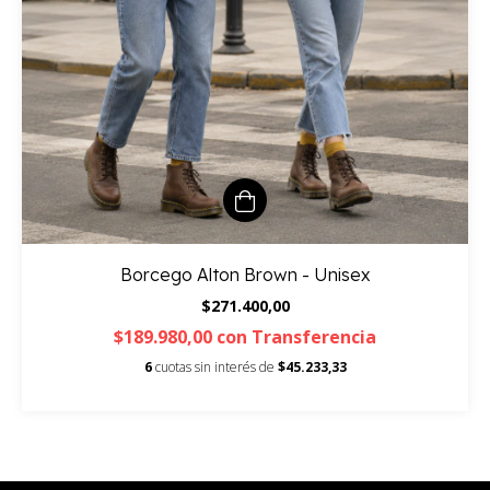
Borcego Alton Brown - Unisex
$271.400,00
$189.980,00
con
Transferencia
6
cuotas sin interés de
$45.233,33