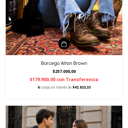
Borcego Alton Brown
$257.000,00
$179.900,00
con
Transferencia
6
cuotas sin interés de
$42.833,33