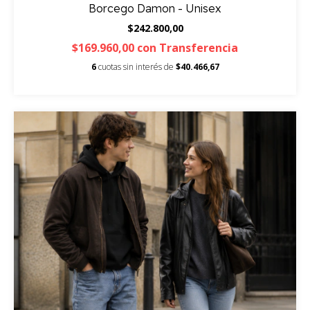
Borcego Damon - Unisex
$242.800,00
$169.960,00
con
Transferencia
6
cuotas sin interés de
$40.466,67