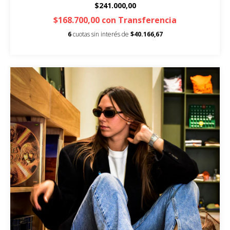
$241.000,00
$168.700,00
con
Transferencia
6
cuotas sin interés de
$40.166,67